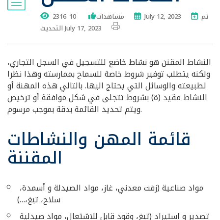
تم
July 12, 2023
2316 مشاهدات
10
التحديث July 17, 2023
النشاط المقنن هو نشاط خاضع للتسجيل في السجل التجاري،
ولكنه يتطلب توفير شروط خاصة للسماح بممارسته وهذا نظرا
لطبيعته والوسائل التي يحتاج اليها. بالتالي هذه المهنة أو
النشاط مقيد (ة) بشروط تتجلى في شكل موافقة أو ترخيص
ويتم تحديد القائمة بدقة بموجب مرسوم.
قائمة المهن والنشاطات
المقننة
مواد صناعية (زفت معدني، غاز، مواد الصيدلة و أسمدة،
سلاح، تبغ،…)
تصدير و استيراد (تبغ، وقود قابل للاشتعال، مواد صيدلية