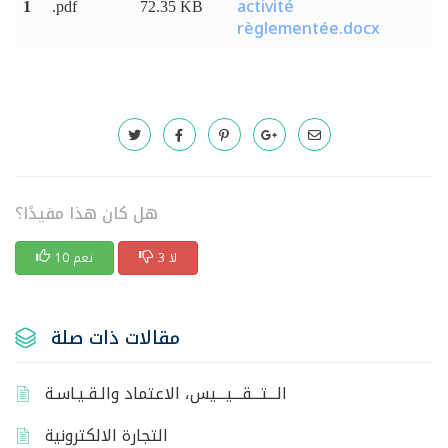
activité
1
.pdf
72.35 KB
règlementée.docx
هل كان هذا مفيدًا؟
3 لا
10 نعم
مقالات ذات صلة
الـــتـــقـــيـــيس، الاعتماد والـقـيـاسـة
التجارة الالكترونية